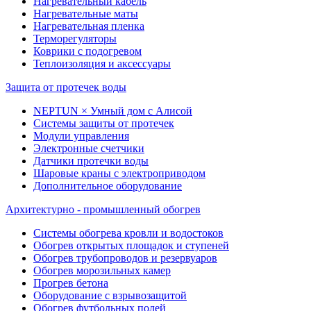
Нагревательный кабель
Нагревательные маты
Нагревательная пленка
Терморегуляторы
Коврики с подогревом
Теплоизоляция и аксессуары
Защита от протечек воды
NEPTUN × Умный дом с Алисой
Системы защиты от протечек
Модули управления
Электронные счетчики
Датчики протечки воды
Шаровые краны с электроприводом
Дополнительное оборудование
Архитектурно - промышленный обогрев
Системы обогрева кровли и водостоков
Обогрев открытых площадок и ступеней
Обогрев трубопроводов и резервуаров
Обогрев морозильных камер
Прогрев бетона
Оборудование с взрывозащитой
Обогрев футбольных полей