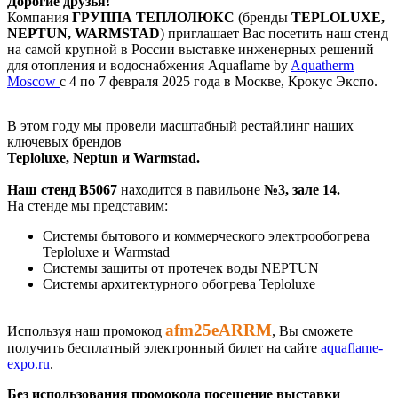
Дорогие друзья!
Компания
ГРУППА ТЕПЛОЛЮКС
(бренды
TEPLOLUXE,
NEPTUN, WARMSTAD
) приглашает Вас посетить наш стенд
на самой крупной в России выставке инженерных решений
для отопления и водоснабжения Aquaflame by
Aquatherm
Moscow
с 4 по 7 февраля 2025 года в Москве, Крокус Экспо.
В этом году мы провели масштабный рестайлинг наших
ключевых брендов
Teploluxe, Neptun и Warmstad.
Наш стенд B5067
находится в павильоне
№3, зале 14.
На стенде мы представим:
Системы бытового и коммерческого электрообогрева
Teploluxe и Warmstad
Системы защиты от протечек воды NEPTUN
Системы архитектурного обогрева Teploluxe
afm25eARRM
Используя наш промокод
, Вы сможете
получить бесплатный электронный билет на сайте
aquaflame-
expo.ru
.
Без использования промокода посещение выставки