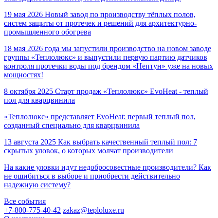
19 мая 2026
Новый завод по производству тёплых полов,
систем защиты от протечек и решений для архитектурно-
промышленного обогрева
18 мая 2026 года мы запустили производство на новом заводе
группы «Теплолюкс» и выпустили первую партию датчиков
контроля протечки воды под брендом «Нептун» уже на новых
мощностях!
8 октября 2025
Старт продаж «Теплолюкс» EvoHeat - теплый
пол для кварцвинила
«Теплолюкс» представляет EvoHeat: первый теплый пол,
созданный специально для кварцвинила
13 августа 2025
Как выбрать качественный теплый пол: 7
скрытых уловок, о которых молчат производители
На какие уловки идут недобросовестные производители? Как
не ошибиться в выборе и приобрести действительно
надежную систему?
Все события
+7-800-775-40-42
zakaz@teploluxe.ru