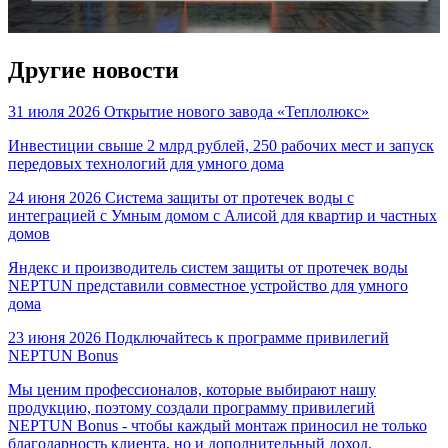
Другие новости
31 июля 2026
Открытие нового завода «Теплолюкс»
Инвестиции свыше 2 млрд рублей, 250 рабочих мест и запуск
передовых технологий для умного дома
24 июня 2026
Cистема защиты от протечек воды с
интеграцией с Умным домом с Алисой для квартир и частных
домов
Яндекс и производитель систем защиты от протечек воды
NEPTUN представили совместное устройство для умного
дома
23 июня 2026
Подключайтесь к программе привилегий
NEPTUN Bonus
Мы ценим профессионалов, которые выбирают нашу
продукцию, поэтому создали программу привилегий
NEPTUN Bonus - чтобы каждый монтаж приносил не только
благодарность клиента, но и дополнительный доход.