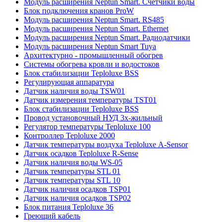
Модуль расширения Neptun Smart. Счётчики воды
Блок подключения кранов ProW
Модуль расширения Neptun Smart. RS485
Модуль расширения Neptun Smart. Ethernet
Модуль расширения Neptun Smart. Радиодатчики
Модуль расширения Neptun Smart Tuya
Архитектурно - промышленный обогрев
Системы обогрева кровли и водостоков
Блок стабилизации Teploluxe BSS
Регулирующая аппаратура
Датчик наличия воды TSW01
Датчик измерения температуры TST01
Блок стабилизации Teploluxe BSS
Провод установочный НУД 3х-жильный
Регулятор температуры Teploluxe 100
Контроллер Teploluxe 2000
Датчик температуры воздуха Teploluxe А-Sensor
Датчик осадков Teploluxe R-Sense
Датчик наличия воды WS-05
Датчик температуры STL 01
Датчик температуры STL 10
Датчик наличия осадков TSP01
Датчик наличия осадков TSP02
Блок питания Teploluxe 36
Греющий кабель