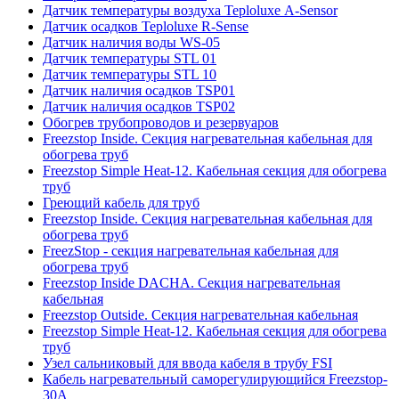
Датчик температуры воздуха Teploluxe А-Sensor
Датчик осадков Teploluxe R-Sense
Датчик наличия воды WS-05
Датчик температуры STL 01
Датчик температуры STL 10
Датчик наличия осадков TSP01
Датчик наличия осадков TSP02
Обогрев трубопроводов и резервуаров
Freezstop Inside. Секция нагревательная кабельная для
обогрева труб
Freezstop Simple Heat-12. Кабельная секция для обогрева
труб
Греющий кабель для труб
Freezstop Inside. Секция нагревательная кабельная для
обогрева труб
FreezStop - секция нагревательная кабельная для
обогрева труб
Freezstop Inside DACHA. Секция нагревательная
кабельная
Freezstop Outside. Секция нагревательная кабельная
Freezstop Simple Heat-12. Кабельная секция для обогрева
труб
Узел сальниковый для ввода кабеля в трубу FSI
Кабель нагревательный саморегулирующийся Freezstop-
30A