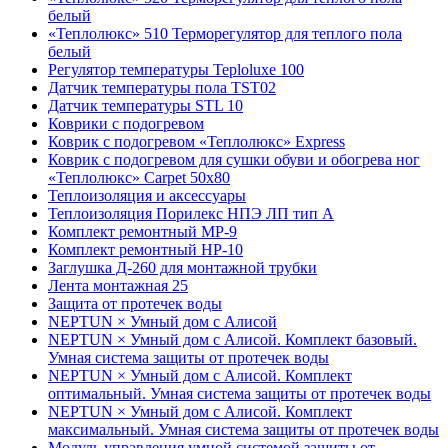
белый
«Теплолюкс» 510 Терморегулятор для теплого пола
белый
Регулятор температуры Teploluxe 100
Датчик температуры пола TST02
Датчик температуры STL 10
Коврики с подогревом
Коврик с подогревом «Теплолюкс» Express
Коврик с подогревом для сушки обуви и обогрева ног
«Теплолюкс» Carpet 50x80
Теплоизоляция и аксессуары
Теплоизоляция Порилекс НПЭ ЛП тип А
Комплект ремонтный МР-9
Комплект ремонтный НР-10
Заглушка Д-260 для монтажной трубки
Лента монтажная 25
Защита от протечек воды
NEPTUN × Умный дом с Алисой
NEPTUN × Умный дом с Алисой. Комплект базовый.
Умная система защиты от протечек воды
NEPTUN × Умный дом с Алисой. Комплект
оптимальный. Умная система защиты от протечек воды
NEPTUN × Умный дом с Алисой. Комплект
максимальный. Умная система защиты от протечек воды
Модуль управления умной системой защиты от