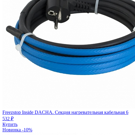
Freezstop Inside DACHA. Секция нагревательная кабельная
6
532 ₽
Купить
Новинка
-10%