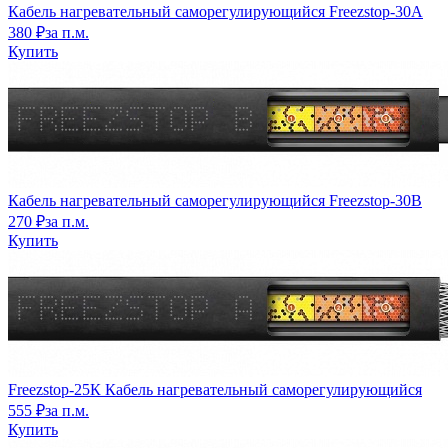
Кабель нагревательный саморегулирующийся Freezstop-30A
380 ₽
за п.м.
Купить
Кабель нагревательный саморегулирующийся Freezstop-30B
270 ₽
за п.м.
Купить
Freezstop-25К Кабель нагревательный саморегулирующийся
555 ₽
за п.м.
Купить