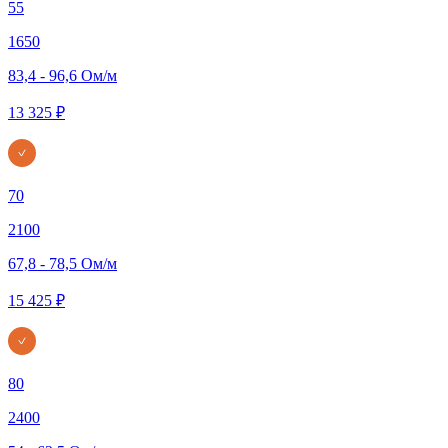
55
1650
83,4 - 96,6 Ом/м
13 325 ₽
70
2100
67,8 - 78,5 Ом/м
15 425 ₽
80
2400