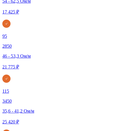
54 - 62,5 Ом/м
17 425 ₽
95
2850
46 - 53,3 Ом/м
21 775 ₽
115
3450
35,6 - 41,2 Ом/м
25 420 ₽