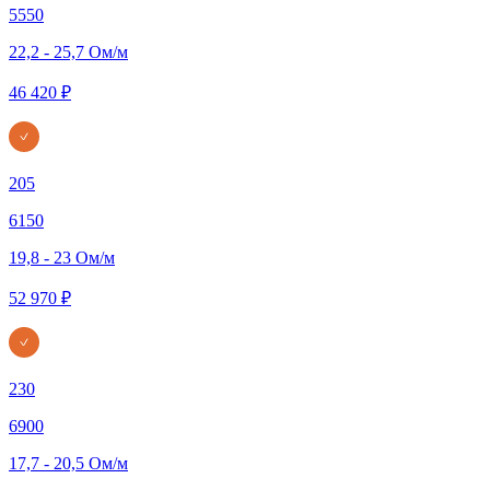
5550
22,2 - 25,7 Ом/м
46 420 ₽
205
6150
19,8 - 23 Ом/м
52 970 ₽
230
6900
17,7 - 20,5 Ом/м