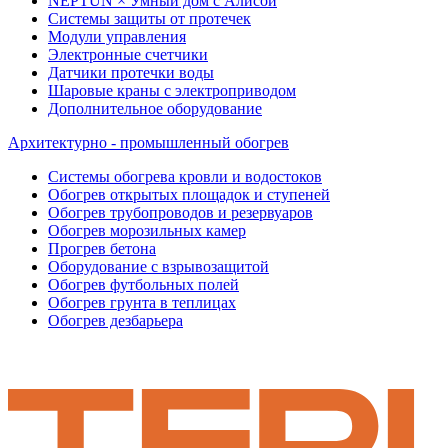
NEPTUN × Умный дом с Алисой
Системы защиты от протечек
Модули управления
Электронные счетчики
Датчики протечки воды
Шаровые краны с электроприводом
Дополнительное оборудование
Архитектурно - промышленный обогрев
Системы обогрева кровли и водостоков
Обогрев открытых площадок и ступеней
Обогрев трубопроводов и резервуаров
Обогрев морозильных камер
Прогрев бетона
Оборудование с взрывозащитой
Обогрев футбольных полей
Обогрев грунта в теплицах
Обогрев дезбарьера