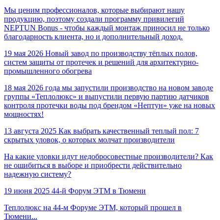
Мы ценим профессионалов, которые выбирают нашу
продукцию, поэтому создали программу привилегий
NEPTUN Bonus - чтобы каждый монтаж приносил не только
благодарность клиента, но и дополнительный доход.
19 мая 2026
Новый завод по производству тёплых полов,
систем защиты от протечек и решений для архитектурно-
промышленного обогрева
18 мая 2026 года мы запустили производство на новом заводе
группы «Теплолюкс» и выпустили первую партию датчиков
контроля протечки воды под брендом «Нептун» уже на новых
мощностях!
13 августа 2025
Как выбрать качественный теплый пол: 7
скрытых уловок, о которых молчат производители
На какие уловки идут недобросовестные производители? Как
не ошибиться в выборе и приобрести действительно
надежную систему?
19 июня 2025
44-й Форум ЭТМ в Тюмени
Теплолюкс на 44-м Форуме ЭТМ, который прошел в
Тюмени...