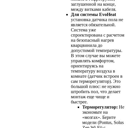
заглушенной на конце,
между витками кабеля.
Для системы EvoHeat
установка датчика пола не
является обязательной.
Система уже
спроектирована с расчетом
на безопасный нагрев
кварцвинила до
допустимой температуры.
В этом случае вы можете
управлять комфортом,
ориентируясь на
температуру воздуха в
комнате (датчик встроен в
сам терморегулятор). Это
большой плюс: не нужно
штробить пол, что делает
монтаж еще чище и
быстрее.
Терморегулятор:
Не
экономьте на
«мозгах». Берите
модели (Pontus, Solus
Zen Wi-Fi) с