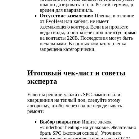
плавно дозировать тепло. Резкий термоудар
вреден для кварцвинила.
Отсутствие заземления:
Пленка, в отличие
от EvoHeat или кабеля, не имеет
заземляющего контура. Если вы прольете
ведро воды, и она затечет под плинтус прямо
на контакты 220В. Последствия могут быть
печальными. В ванных комнатах пленка
запрещена категорически.
Итоговый чек-лист и советы
эксперта
Если вы решили уложить SPC-ламинат или
кварцвинил на теплый пол, следуйте этому
алгоритму, чтобы через год не переделывать
ремонт:
Выбор покрытия:
Ищите значок
«Underfloor heating» на упаковке. Желательно
брать SPC (жесткая основа). Уточните
максимальную температуру нагрева (27°C