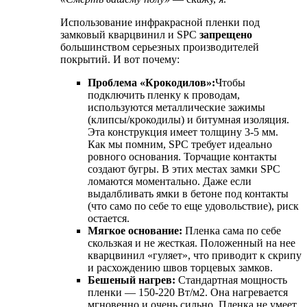
Использование инфракрасной пленки под
замковый кварцвинил и SPC
запрещено
большинством серьезных производителей
покрытий. И вот почему:
Проблема «Крокодилов»:
Чтобы
подключить пленку к проводам,
используются металлические зажимы
(клипсы/крокодилы) и битумная изоляция.
Эта конструкция имеет толщину 3-5 мм.
Как мы помним, SPC требует идеально
ровного основания. Торчащие контакты
создают бугры. В этих местах замки SPC
ломаются моментально. Даже если
выдалбливать ямки в бетоне под контакты
(что само по себе то еще удовольствие), риск
остается.
Мягкое основание:
Пленка сама по себе
скользкая и не жесткая. Положенный на нее
кварцвинил «гуляет», что приводит к скрипу
и расхождению швов торцевых замков.
Бешеный нагрев:
Стандартная мощность
пленки — 150-220 Вт/м2. Она нагревается
мгновенно и очень сильно. Пленка не умеет