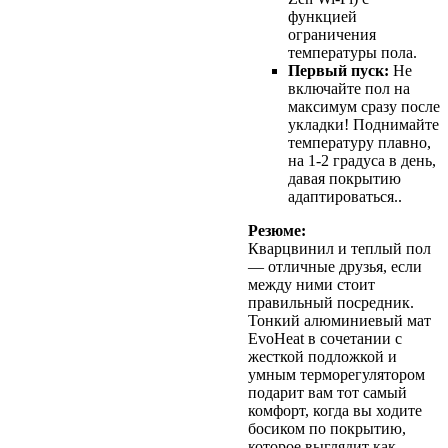
функцией
ограничения
температуры пола.
Первый пуск:
Не
включайте пол на
максимум сразу после
укладки! Поднимайте
температуру плавно,
на 1-2 градуса в день,
давая покрытию
адаптироваться..
Резюме:
Кварцвинил и теплый пол
— отличные друзья, если
между ними стоит
правильный посредник.
Тонкий алюминиевый мат
EvoHeat в сочетании с
жесткой подложкой и
умным терморегулятором
подарит вам тот самый
комфорт, когда вы ходите
босиком по покрытию,
которое выглядит как