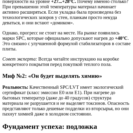
поверхности на уровне
+27...+28°C.
Почему именно столько?
При превышении этой температуры материал начинает
активно расширяться. Если укладка была произведена без
технологических зазоров у стен, планкам просто некуда
деваться, и они встают «домиком».
Однако, прогресс не стоит на месте. На рынке появились
марки SPC, которые официально допускают нагрев до
+40°C
.
Это связано с улучшенной формулой стабилизаторов в составе
плиты.
Совет эксперта:
Всегда читайте инструкцию на коробке
конкретного покрытия перед покупкой теплого пола.
Миф №2: «Он будет выделять химию»
Реальность:
Качественный SPC/LVT имеет экологический
сертификат (класс эмиссии E0 или E1). При нагреве до
бытовых температур (даже до 40 градусов) структура
материала не разрушается и не выделяет токсинов. Опасность
представляют только дешевые подделки из вторсырья, но они
пахнут химией даже в холодном состоянии.
Фундамент успеха: подложка