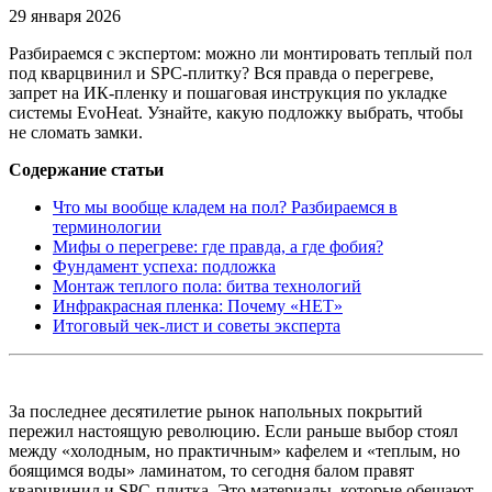
29 января 2026
Разбираемся с экспертом: можно ли монтировать теплый пол
под кварцвинил и SPC-плитку? Вся правда о перегреве,
запрет на ИК-пленку и пошаговая инструкция по укладке
системы EvoHeat. Узнайте, какую подложку выбрать, чтобы
не сломать замки.
Содержание статьи
Что мы вообще кладем на пол? Разбираемся в
терминологии
Мифы о перегреве: где правда, а где фобия?
Фундамент успеха: подложка
Монтаж теплого пола: битва технологий
Инфракрасная пленка: Почему «НЕТ»
Итоговый чек-лист и советы эксперта
За последнее десятилетие рынок напольных покрытий
пережил настоящую революцию. Если раньше выбор стоял
между «холодным, но практичным» кафелем и «теплым, но
боящимся воды» ламинатом, то сегодня балом правят
кварцвинил и SPC-плитка. Это материалы, которые обещают