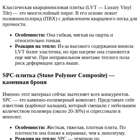
Классическая кварцвиниловая плитка (LVT — Luxury Vinyl
Tile) — это многослойный пирог. В его основе лежит
поливинилхлорид (ПВХ) с добавлением кварцевого песка для
прочности.
Особенности:
Она гибкая, мягкая на ощупь и
относительно тонкая.
Реакция на тепло:
Из-за высокого содержания винила
LVT более эластична, но при нагреве она становится
еще мягче. При неправильном монтаже теплого пола
риск деформации здесь выше.
SPC-плитка (Stone Polymer Composite) —
каменная броня
Именно этот материал сейчас вытесняет всех конкурентов.
SPC — это каменно-полимерный композит. Представьте себе
известняк (карбонат кальция), который смешали с небольшим
количеством полимера (около 20-30%) и спрессовали в
монолит.
Особенности:
Жесткая, тяжелая, плотная плита. По
плотности она ближе к керамике, чем к линолеуму.
Реакция на тепло:
SPC — чемпион по