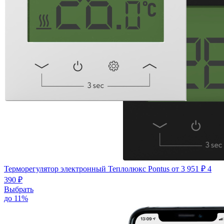
Терморегулятор электронный Теплолюкс Pontus
от 3 951 ₽
4
390 ₽
Выбрать
до 11%